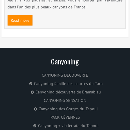
Alors, à vos pagaies, et laissez vous emporter par l’aventure
dans l’un des plus beaux canyons de France !
Read more
Canyoning
CANYONING DÉCOUVERTE
Canyoning famille des sources du Tarn
Canyoning découverte de Bramabiau
CANYONING SENSATION
Canyoning des Gorges du Tapoul
PACK CÉVENNES
Canyoning + via ferrata du Tapoul