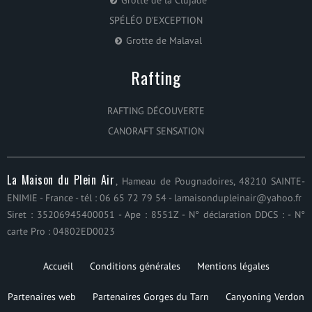
Grotte de la Clujade
SPÉLÉO D'EXCEPTION
Grotte de Malaval
Rafting
RAFTING DÉCOUVERTE
CANORAFT SENSATION
La Maison du Plein Air
, Hameau de Pougnadoires, 48210 SAINTE-
ENIMIE - France - tél :
06 65 72 79 54
-
lamaisondupleinair@yahoo.fr
Siret : 35206945400051 - Ape : 8551Z - N° déclaration DDCS : - N°
carte Pro : 04802ED0023
Accueil
Conditions générales
Mentions légales
Partenaires web
Partenaires Gorges du Tarn
Canyoning Verdon