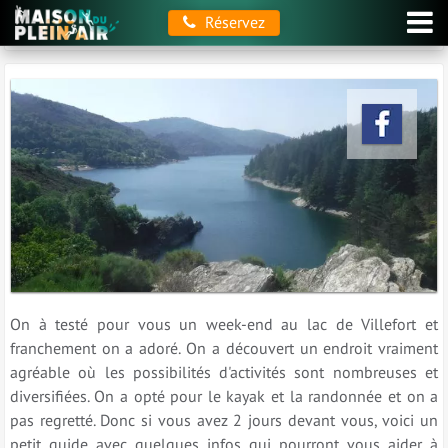
Réservez
Escapade au lac de Villefort
On à testé pour vous un week-end au lac de Villefort et
franchement on a adoré. On a découvert un endroit vraiment
agréable où les possibilités d'activités sont nombreuses et
diversifiées. On a opté pour le kayak et la randonnée et on a
pas regretté. Donc si vous avez 2 jours devant vous, voici un
petit guide avec quelques infos qui pourront vous aider à