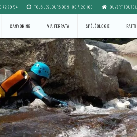
5 72 79 54
TOUS LES JOURS DE 9H00 À 20H00
OUVERT TOUTE L
CANYONING
VIA FERRATA
SPÉLÉOLOGIE
RAFT