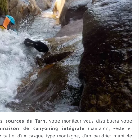
s sources du Tarn
, votre moniteur vous distribuera votre
inaison de canyoning intégrale
(pantalon, veste et
e taille, d'un casque type montagne, d'un baudrier muni de