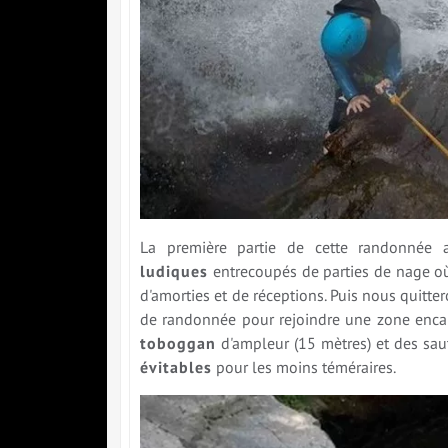
La première partie de cette randonnée
ludiques
entrecoupés de parties de nage où
d'amorties et de réceptions. Puis nous quitt
de randonnée pour rejoindre une zone encai
toboggan
d'ampleur (15 mètres) et des sau
évitables
pour les moins téméraires.