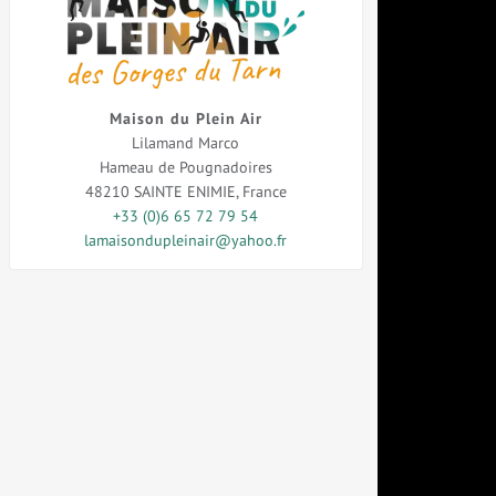
Maison du Plein Air
Lilamand Marco
Hameau de Pougnadoires
48210
SAINTE ENIMIE
,
France
+33 (0)6 65 72 79 54
lamaisondupleinair@yahoo.fr