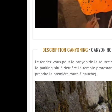
DESCRIPTION CANYONING :
CANYONING
Le rendez-vous pour le canyon de la source 
le parking situé derrière le temple protestan
prendre la première route à gauche).