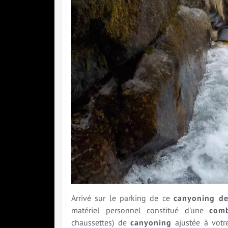
Arrivé sur le parking de ce
canyoning de
matériel personnel constitué d'une
comb
chaussettes) de
canyoning
ajustée à votr