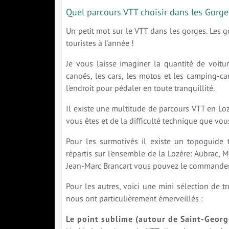
Quel parcours VTT choisir dans les Gorge
Un petit mot sur le VTT dans les gorges. Les go
touristes à l'année !
Je vous laisse imaginer la quantité de voitu
canoës, les cars, les motos et les camping-ca
l'endroit pour pédaler en toute tranquillité.
Il existe une multitude de parcours VTT en Loz
vous êtes et de la difficulté technique que vou
Pour les surmotivés il existe un topoguide t
répartis sur l'ensemble de la Lozère: Aubrac, M
Jean-Marc Brancart vous pouvez le commander 
Pour les autres, voici une mini sélection de t
nous ont particulièrement émerveillés :
Le point sublime (autour de Saint-Georg