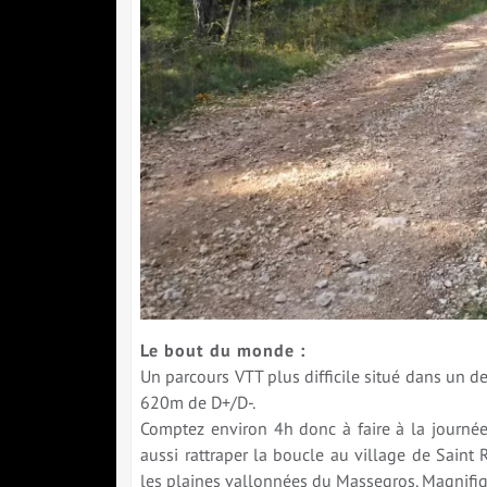
Le bout du monde :
Un parcours VTT plus difficile situé dans un 
620m de D+/D-.
Comptez environ 4h donc à faire à la journée
aussi rattraper la boucle au village de Saint
les plaines vallonnées du Massegros. Magnifiq