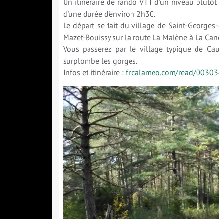
Un itinéraire de rando VTT d'un niveau plutô
d'une durée d'environ 2h30.
Le départ se fait du village de Saint-Georges
Mazet-Bouissy sur la route La Malène à La Can
Vous passerez par le village typique de Ca
surplombe les gorges.
Infos et itinéraire :
fr.calameo.com/read/003