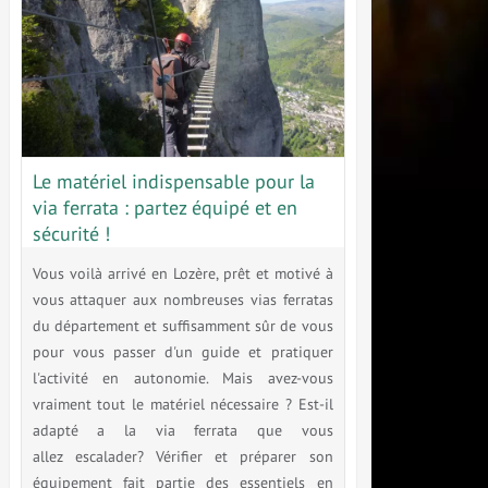
Le matériel indispensable pour la
via ferrata : partez équipé et en
sécurité !
Vous voilà arrivé en Lozère, prêt et motivé à
vous attaquer aux nombreuses vias ferratas
du département et suffisamment sûr de vous
pour vous passer d'un guide et pratiquer
l'activité en autonomie. Mais avez-vous
vraiment tout le matériel nécessaire ? Est-il
adapté a la via ferrata que vous
allez escalader? Vérifier et préparer son
équipement fait partie des essentiels en