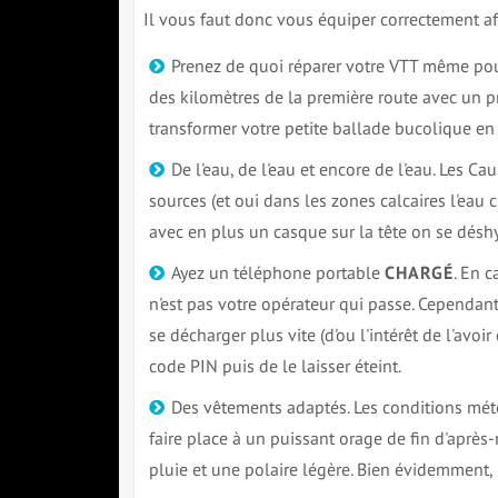
Il vous faut donc vous équiper correctement af
Prenez de quoi réparer votre VTT même pour
des kilomètres de la première route avec un p
transformer votre petite ballade bucolique en
De l'eau, de l'eau et encore de l'eau. Les C
sources (et oui dans les zones calcaires l'eau c
avec en plus un casque sur la tête on se déshy
Ayez un téléphone portable
CHARGÉ
. En 
n'est pas votre opérateur qui passe. Cependant,
se décharger plus vite (d'ou l'intérêt de l'av
code PIN puis de le laisser éteint.
Des vêtements adaptés. Les conditions mét
faire place à un puissant orage de fin d'aprè
pluie et une polaire légère. Bien évidemment,