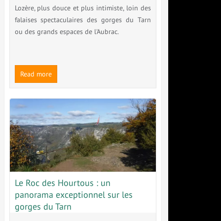
Lozère, plus douce et plus intimiste, loin des
falaises spectaculaires des gorges du Tarn
ou des grands espaces de l'Aubrac.
Read more
Le Roc des Hourtous : un
panorama exceptionnel sur les
gorges du Tarn