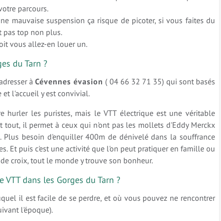
votre parcours.
une mauvaise suspension ça risque de picoter, si vous faites du
t pas top non plus.
oit vous allez-en louer un.
ges du Tarn ?
adresser à
Cévennes évasion
( 04 66 32 71 35) qui sont basés
t l'accueil y est convivial.
e hurler les puristes, mais le VTT électrique est une véritable
t tout, il permet à ceux qui n'ont pas les mollets d'Eddy Merckx
. Plus besoin d'enquiller 400m de dénivelé dans la souffrance
s. Et puis c'est une activité que l'on peut pratiquer en famille ou
de croix, tout le monde y trouve son bonheur.
e VTT dans les Gorges du Tarn ?
duquel il est facile de se perdre, et où vous pouvez ne rencontrer
ivant l'époque).