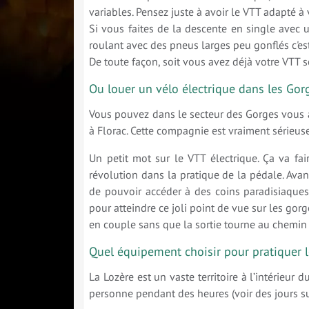
variables. Pensez juste à avoir le VTT adapté à 
Si vous faites de la descente en single avec 
roulant avec des pneus larges peu gonflés c'es
De toute façon, soit vous avez déjà votre VTT s
Ou louer un vélo électrique dans les Gor
Vous pouvez dans le secteur des Gorges vous 
à Florac. Cette compagnie est vraiment sérieuse e
Un petit mot sur le VTT électrique. Ça va fair
révolution dans la pratique de la pédale. Avan
de pouvoir accéder à des coins paradisiaques
pour atteindre ce joli point de vue sur les gorge
en couple sans que la sortie tourne au chemin 
Quel équipement choisir pour pratiquer l
La Lozère est un vaste territoire à l’intérieur 
personne pendant des heures (voir des jours su