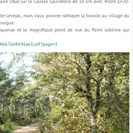
t aisé situé sur le Causse Sauveterre de 18 km avec 400m D+/D-
-de-Levejac, mais vous pouvez rattraper la boucle au village du
ourgue.
uquenas et le magnifique point de vue du Point sublime qui
0346676e8696ae1ca9?page=1